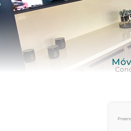
Móve
Cond
Preenc