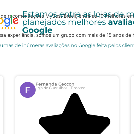
Estamos entre as lojas de 
 de recomendações MyBest Brasil, entre as 10 melhores e
planejados melhores
avali
Google
sa experiência, somos um grupo com mais de 15 anos de h
umas de inúmeras avaliações no Google feita pelos clien
Fernanda Ceccon
Loja de Guarulhos - Timóteo