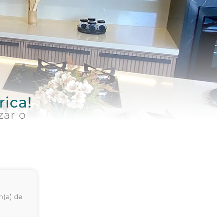
rica!
zar o
(a) de