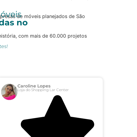
móveis
mpresas de móveis planejados de São
adas no
istória, com mais de 60.000 projetos
tes!
Caroline Lopes
Loja do Shopping Lar Center